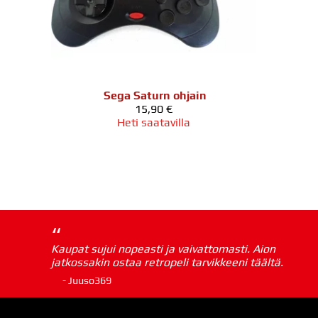
Sega Saturn ohjain
15,90 €
Heti saatavilla
“
Kaupat sujui nopeasti ja vaivattomasti. Aion
jatkossakin ostaa retropeli tarvikkeeni täältä.
- Juuso369