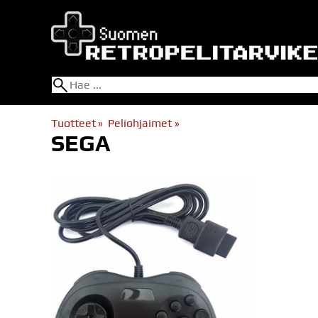
Tuotteet
‪»
Peliohjaimet
‪»
SEGA