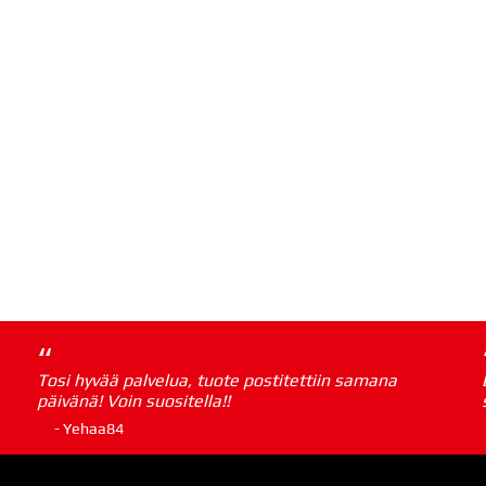
“
Tosi hyvää palvelua, tuote postitettiin samana
päivänä! Voin suositella!!
- Yehaa84