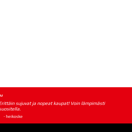
“
Erittäin sujuvat ja nopeat kaupat! Voin lämpimästi
suositella.
- heikoske