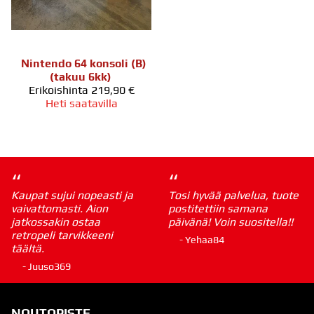
Nintendo 64 konsoli (B)
(takuu 6kk)
Erikoishinta
219,90 €
Heti saatavilla
“
“
Kaupat sujui nopeasti ja
Tosi hyvää palvelua, tuote
vaivattomasti. Aion
postitettiin samana
jatkossakin ostaa
päivänä! Voin suositella!!
retropeli tarvikkeeni
- Yehaa84
täältä.
- Juuso369
NOUTOPISTE