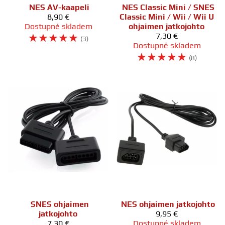
NES AV-kaapeli
NES Classic Mini / SNES
8,90 €
Classic Mini / Wii / Wii U
Dostupné skladem
ohjaimen jatkojohto
☆
☆
☆
☆
☆
7,30 €
(3)
Dostupné skladem
☆
☆
☆
☆
☆
(8)
SNES ohjaimen
NES ohjaimen jatkojohto
jatkojohto
9,95 €
7,30 €
Dostupné skladem