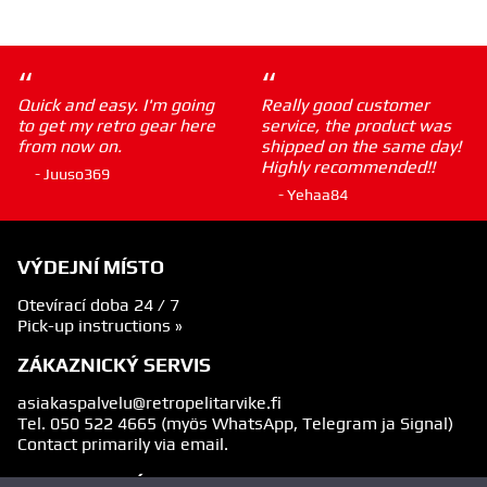
“
“
Quick and easy. I'm going
Really good customer
to get my retro gear here
service, the product was
from now on.
shipped on the same day!
Highly recommended!!
- Juuso369
- Yehaa84
VÝDEJNÍ MÍSTO
Otevírací doba 24 / 7
Pick-up instructions »
ZÁKAZNICKÝ SERVIS
asiakaspalvelu@retropelitarvike.fi
Tel.
050 522 4665
(myös WhatsApp, Telegram ja Signal)
Contact primarily via email.
SLEDUJTE NÁS