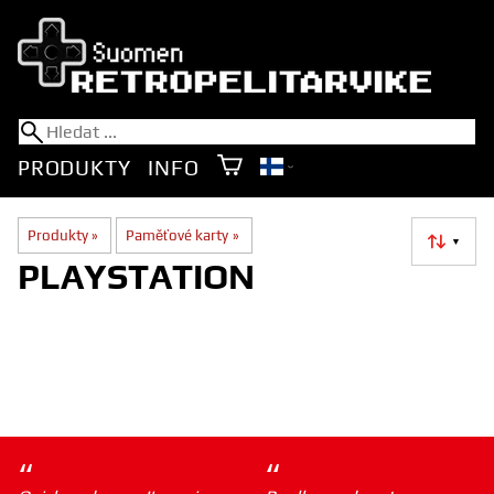
PRODUKTY
INFO
Produkty
‪»
Paměťové karty
‪»
▼
PLAYSTATION
“
“