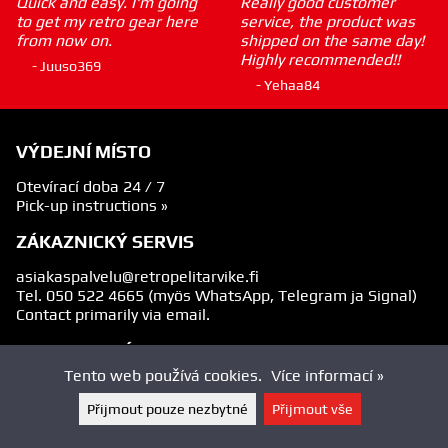
Quick and easy. I'm going
Really good customer
to get my retro gear here
service, the product was
from now on.
shipped on the same day!
Highly recommended!!
- Juuso369
- Yehaa84
VÝDEJNÍ MÍSTO
Otevírací doba 24 / 7
Pick-up instructions »
ZÁKAZNICKÝ SERVIS
asiakaspalvelu@retropelitarvike.fi
Tel.
050 522 4665
(myös WhatsApp, Telegram ja Signal)
Contact primarily via email.
SLEDUJTE NÁS
Tento web používá cookies.
Více informací »
Přijmout pouze nezbytné
Přijmout vše