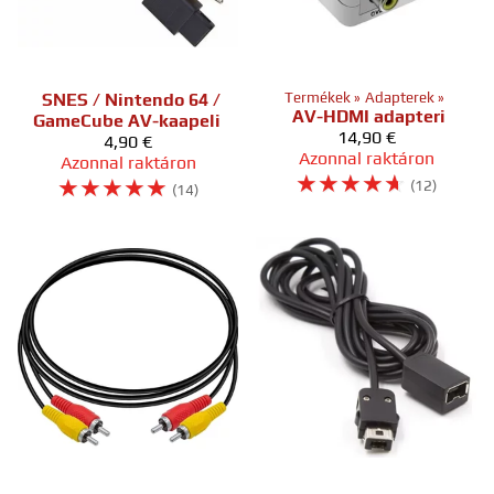
SNES / Nintendo 64 /
Termékek
‪»
Adapterek
‪»
AV-HDMI adapteri
GameCube AV-kaapeli
14,90 €
4,90 €
Azonnal raktáron
Azonnal raktáron
☆
☆
☆
☆
☆
☆
☆
☆
☆
☆
(12)
(14)