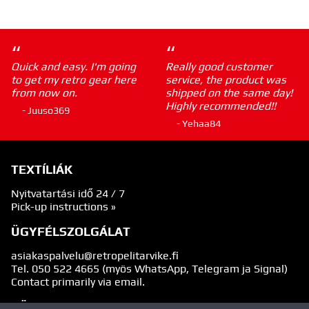
“
“
Quick and easy. I'm going
Really good customer
to get my retro gear here
service, the product was
from now on.
shipped on the same day!
Highly recommended!!
- Juuso369
- Yehaa84
TEXTÍLIÁK
Nyitvatartási idő 24 / 7
Pick-up instructions »
ÜGYFÉLSZOLGÁLAT
asiakaspalvelu@retropelitarvike.fi
Tel.
050 522 4665
(myös WhatsApp, Telegram ja Signal)
Contact primarily via email.
KÖVESS MINKET