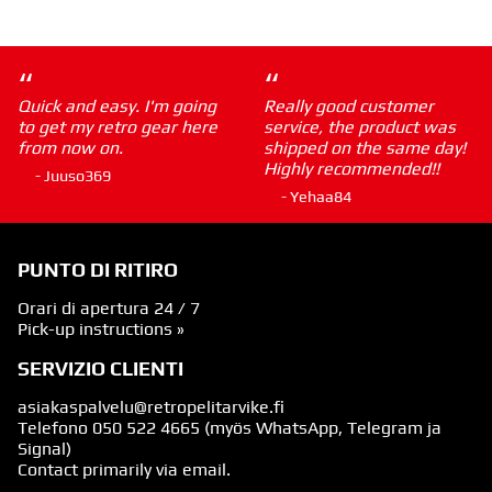
“
“
Quick and easy. I'm going
Really good customer
to get my retro gear here
service, the product was
from now on.
shipped on the same day!
Highly recommended!!
- Juuso369
- Yehaa84
PUNTO DI RITIRO
Orari di apertura 24 / 7
Pick-up instructions »
SERVIZIO CLIENTI
asiakaspalvelu@retropelitarvike.fi
Telefono
050 522 4665
(myös WhatsApp, Telegram ja
Signal)
Contact primarily via email.