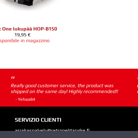
 One lukupää HOP-B150
19,95 €
sponibile in magazzino
“
Really good customer service, the product was
shipped on the same day! Highly recommended!!
- Yehaa84
SERVIZIO CLIENTI
asiakaspalvelu@retropelitarvike.fi
Telefono
050 522 4665
(myös WhatsApp, Telegram ja Si