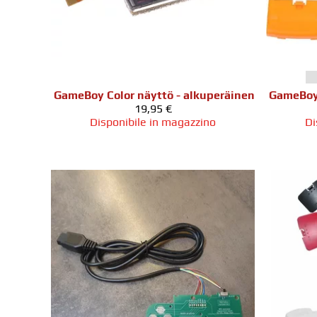
GameBoy Color näyttö - alkuperäinen
19,95 €
Disponibile in magazzino
Di