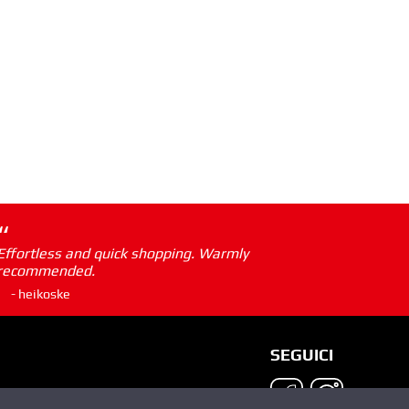
“
Effortless and quick shopping. Warmly
recommended.
- heikoske
SEGUICI
gnal)