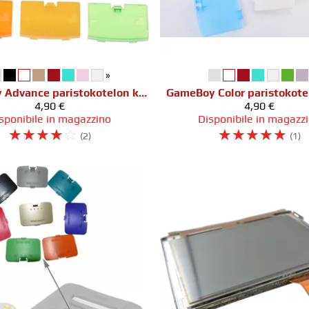
»
GameBoy Advance paristokotelon kansi
GameBoy Color paristokote
4,90 €
4,90 €
sponibile in magazzino
Disponibile in magazz
☆
☆
☆
☆
☆
☆
☆
☆
☆
☆
(2)
(1)