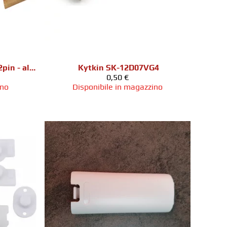
GameBoy Advance näyttö 32pin - alkuperäinen
Kytkin SK-12D07VG4
0,50 €
ino
Disponibile in magazzino