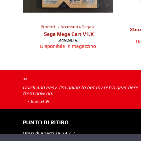
Prodotti
‪»
Accessori
‪»
Sega
‪»
Xbox
Sega Mega Cart V1.X
249,90 €
Di
Disponibile in magazzino
“
Quick and easy. I'm going to get my retro gear here
from now on.
- Juuso369
PUNTO DI RITIRO
Orari di apertura 24 / 7
Pick-up instructions »