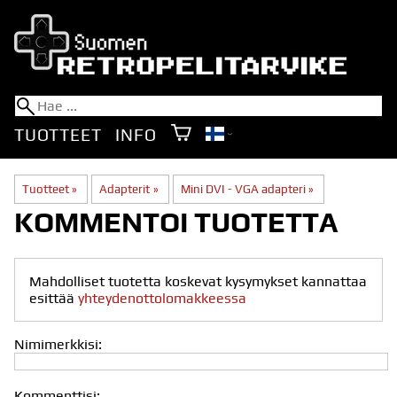
TUOTTEET
INFO
Tuotteet
‪»
Adapterit
‪»
Mini DVI - VGA adapteri
‪»
KOMMENTOI TUOTETTA
Mahdolliset tuotetta koskevat kysymykset kannattaa
esittää
yhteydenottolomakkeessa
Nimimerkkisi:
Kommenttisi: