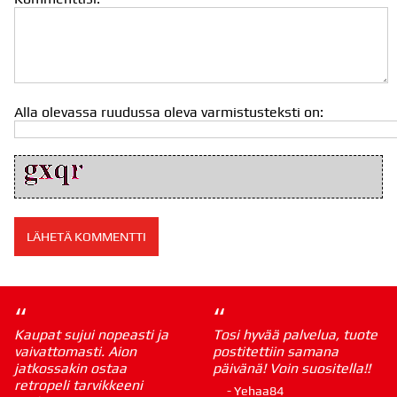
Alla olevassa ruudussa oleva varmistusteksti on:
“
“
Kaupat sujui nopeasti ja
Tosi hyvää palvelua, tuote
vaivattomasti. Aion
postitettiin samana
jatkossakin ostaa
päivänä! Voin suositella!!
retropeli tarvikkeeni
- Yehaa84