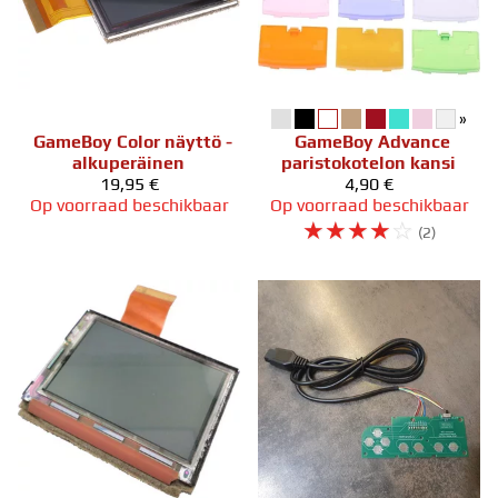
»
GameBoy Color näyttö -
GameBoy Advance
alkuperäinen
paristokotelon kansi
19,95 €
4,90 €
Op voorraad beschikbaar
Op voorraad beschikbaar
☆
☆
☆
☆
☆
(2)