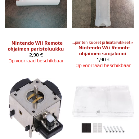
ten
‪»
Spelcontrollers
Nintendo Wii Remote
‪»
Nintendo
‪»
Wii ohjainten kuoret ja lisätarvikkeet
‪»
Nintendo Wii Remote
ohjaimen paristoluukku
ohjaimen suojakumi
2,90 €
1,90 €
Op voorraad beschikbaar
Op voorraad beschikbaar