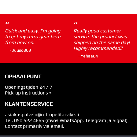
“
“
Quick and easy. I'm going
Really good customer
to get my retro gear here
service, the product was
from now on.
shipped on the same day!
Highly recommended!!
- Juuso369
- Yehaa84
OPHAALPUNT
Openingstijden 24 / 7
Pick-up instructions »
KLANTENSERVICE
asiakaspalvelu@retropelitarvike.fi
Tel.
050 522 4665
(myös WhatsApp, Telegram ja Signal)
Contact primarily via email.