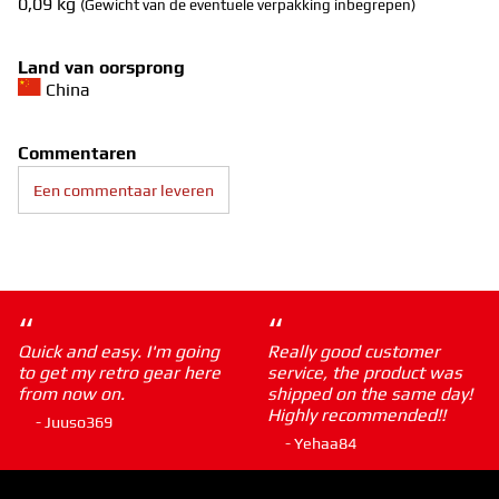
0,09
kg
(Gewicht van de eventuele verpakking inbegrepen)
Land van oorsprong
China
Commentaren
Een commentaar leveren
“
“
Quick and easy. I'm going
Really good customer
to get my retro gear here
service, the product was
from now on.
shipped on the same day!
Highly recommended!!
- Juuso369
- Yehaa84