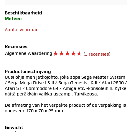
Beschikbaarheid
Meteen
Aantal voorraad
Recensies
☆
☆
☆
☆
☆
Algemene waardering
(
3 recensies
)
Productomschrijving
Uusi ohjaimen jatkojohto, joka sopii Sega Master System
/ Sega Mega Drive I & II / Sega Genesis I & II / Atari 2600 /
Atari ST / Commodore 64 / Amiga etc. -konsoleihin. Kytke
näitä peräkkäin vaikka useampi. Tarvikeosa.
De afmeting van het verpakte product of de verpakking is
ongeveer 170 x 70 x 25 mm.
Gewicht