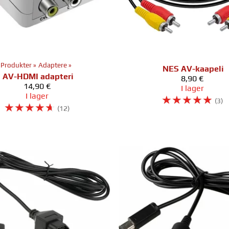
Produkter
‪»
Adaptere
‪»
NES AV-kaapeli
AV-HDMI adapteri
8,90 €
14,90 €
I lager
I lager
☆
☆
☆
☆
☆
(3)
☆
☆
☆
☆
☆
(12)