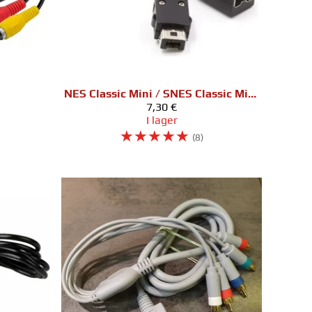
NES Classic Mini / SNES Classic Mini / Wii / Wii U ohjaimen jatkojohto
7,30 €
I lager
☆
☆
☆
☆
☆
(8)