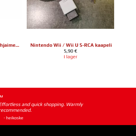
Nintendo GameCube / Wii ohjaimen jatkojohto
Nintendo Wii / Wii U 5-RCA kaapeli
5,90 €
I lager
“
Effortless and quick shopping. Warmly
recommended.
- heikoske