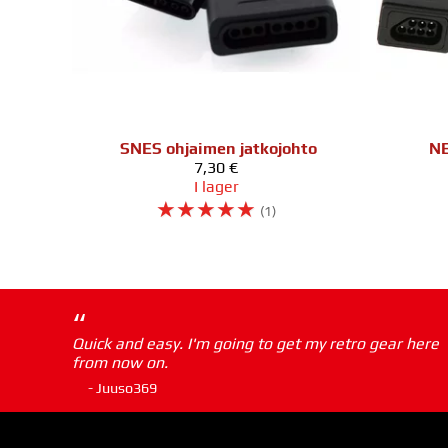
SNES ohjaimen jatkojohto
NE
7,30 €
I lager
☆
☆
☆
☆
☆
(1)
“
Quick and easy. I'm going to get my retro gear here
from now on.
- Juuso369