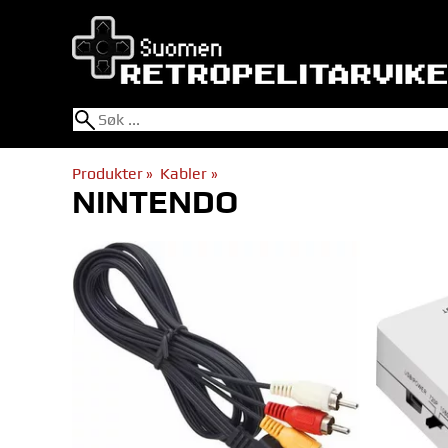
Produkter
‪»
Kabler
‪»
NINTENDO