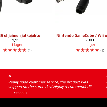
S ohjaimen jatkojohto
9,95 €
6,90 €
I lager
I lager
☆
☆
☆
☆
☆
☆
☆
☆
☆
☆
(1)
(1)
“
Really good customer service, the product was
shipped on the same day! Highly recommended!!
- Yehaa84