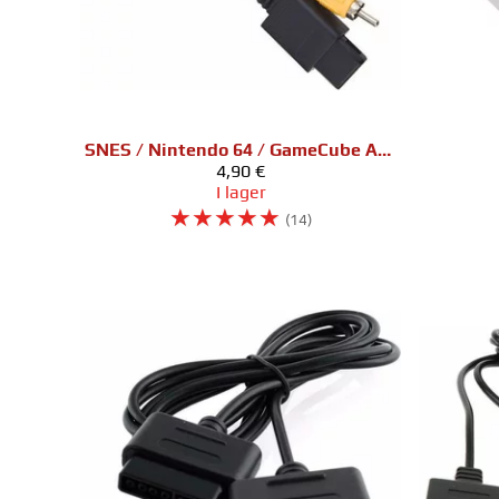
SNES / Nintendo 64 / GameCube AV-kaapeli
4,90 €
I lager
☆
☆
☆
☆
☆
(14)