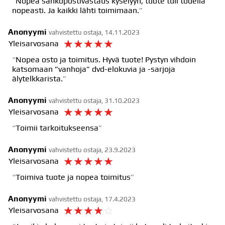
Nopea sähköpostivastaus kyselyyn, tuote tuli todella
nopeasti. Ja kaikki lähti toimimaan.
Anonyymi
vahvistettu ostaja, 14.11.2023
☆
☆
☆
☆
☆
Yleisarvosana
Nopea osto ja toimitus. Hyvä tuote! Pystyn vihdoin
katsomaan ”vanhoja” dvd-elokuvia ja -sarjoja
älytelkkarista.
Anonyymi
vahvistettu ostaja, 31.10.2023
☆
☆
☆
☆
☆
Yleisarvosana
Toimii tarkoitukseensa
Anonyymi
vahvistettu ostaja, 23.9.2023
☆
☆
☆
☆
☆
Yleisarvosana
Toimiva tuote ja nopea toimitus
Anonyymi
vahvistettu ostaja, 17.4.2023
☆
☆
☆
☆
☆
Yleisarvosana