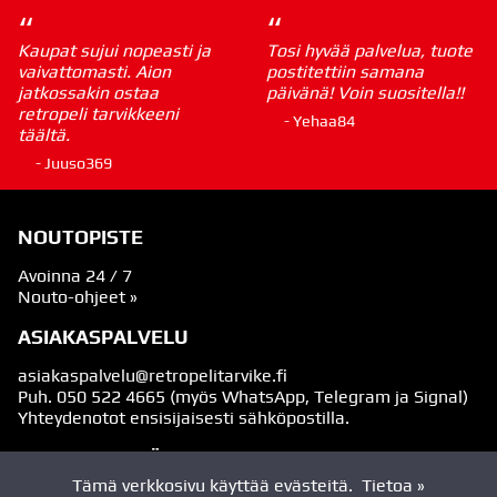
“
“
Kaupat sujui nopeasti ja
Tosi hyvää palvelua, tuote
vaivattomasti. Aion
postitettiin samana
jatkossakin ostaa
päivänä! Voin suositella!!
retropeli tarvikkeeni
- Yehaa84
täältä.
- Juuso369
NOUTOPISTE
Avoinna 24 / 7
Nouto-ohjeet »
ASIAKASPALVELU
asiakaspalvelu@retropelitarvike.fi
Puh.
050 522 4665
(myös WhatsApp, Telegram ja Signal)
Yhteydenotot ensisijaisesti sähköpostilla.
SEURAA MEITÄ
Tämä verkkosivu käyttää evästeitä.
Tietoa »