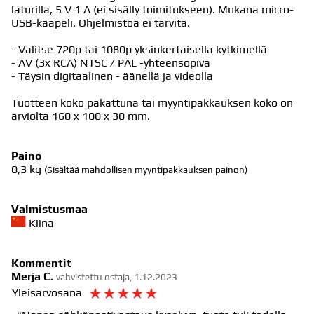
laturilla, 5 V 1 A (ei sisälly toimitukseen). Mukana micro-
USB-kaapeli. Ohjelmistoa ei tarvita.
- Valitse 720p tai 1080p yksinkertaisella kytkimellä
- AV (3x RCA) NTSC / PAL -yhteensopiva
- Täysin digitaalinen - äänellä ja videolla
Tuotteen koko pakattuna tai myyntipakkauksen koko on
arviolta 160 x 100 x 30 mm.
Paino
0,3
kg
(Sisältää mahdollisen myyntipakkauksen painon)
Valmistusmaa
Kiina
Kommentit
Merja C.
vahvistettu ostaja, 1.12.2023
☆
☆
☆
☆
☆
Yleisarvosana