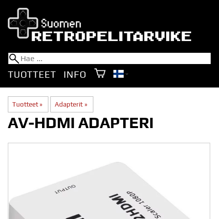
TUOTTEET
INFO
Tuotteet
‪»
Adapterit
‪»
AV-HDMI ADAPTERI