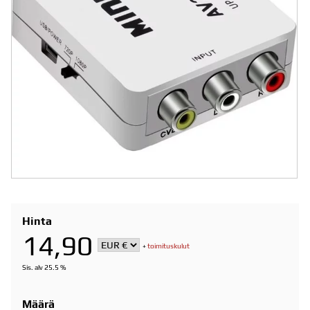
Hinta
14,90
+
toimituskulut
Sis. alv 25.5 %
Määrä