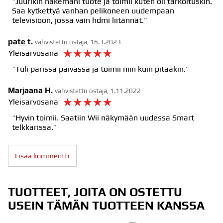
Juurikin hakemani tuote ja toimii kuten oli tarkoituskin.
Saa kytkettyä vanhan pelikoneen uudempaan
televisioon, jossa vain hdmi liitännät.
pate t.
vahvistettu ostaja, 16.3.2023
☆
☆
☆
☆
☆
Yleisarvosana
Tuli parissa päivässä ja toimii niin kuin pitääkin.
Marjaana H.
vahvistettu ostaja, 1.11.2022
☆
☆
☆
☆
☆
Yleisarvosana
Hyvin toimii. Saatiin Wii näkymään uudessa Smart
telkkarissa.
Lisää kommentti
TUOTTEET, JOITA ON OSTETTU
USEIN TÄMÄN TUOTTEEN KANSSA