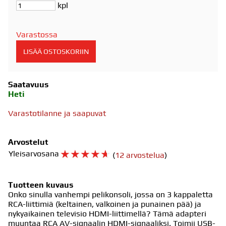
kpl
Varastossa
Saatavuus
Heti
Varastotilanne ja saapuvat
Arvostelut
☆
☆
☆
☆
☆
Yleisarvosana
(
12 arvostelua
)
Tuotteen kuvaus
Onko sinulla vanhempi pelikonsoli, jossa on 3 kappaletta
RCA-liittimiä (keltainen, valkoinen ja punainen pää) ja
nykyaikainen televisio HDMI-liittimellä? Tämä adapteri
muuntaa RCA AV-signaalin HDMI-signaaliksi. Toimii USB-