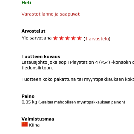
Heti
Varastotilanne ja saapuvat
Arvostelut
☆
☆
☆
☆
☆
Yleisarvosana
(
1 arvostelu
)
Tuotteen kuvaus
Latausjohto joka sopii Playstation 4 (PS4) -konsoli
tiedonsiirtoon.
Tuotteen koko pakattuna tai myyntipakkauksen koko 
Paino
0,05
kg
(Sisältää mahdollisen myyntipakkauksen painon)
Valmistusmaa
Kiina