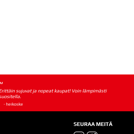
“
Erittäin sujuvat ja nopeat kaupat! Voin lämpimästi
suositella.
- heikoske
SEURAA MEITÄ