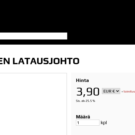
MEN LATAUSJOHTO
Hinta
3,90
+
toimitus
Sis. alv 25.5 %
Määrä
kpl