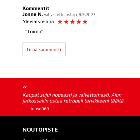
Kommentit
Jonna N.
vahvistettu ostaja, 9.9.2023
☆
☆
☆
☆
☆
Yleisarvosana
Toimii
Lisää kommentti
“
Kaupat sujui nopeasti ja vaivattomasti. Aion
jatkossakin ostaa retropeli tarvikkeeni täältä.
- Juuso369
NOUTOPISTE