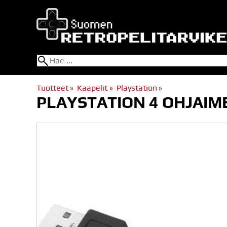
Tuotteet
‪»
Kaapelit
‪»
Playstation
‪»
PLAYSTATION 4 OHJAI