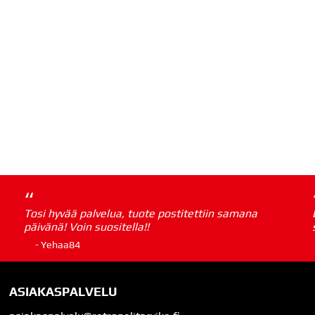
“
Tosi hyvää palvelua, tuote postitettiin samana
päivänä! Voin suositella!!
- Yehaa84
ASIAKASPALVELU