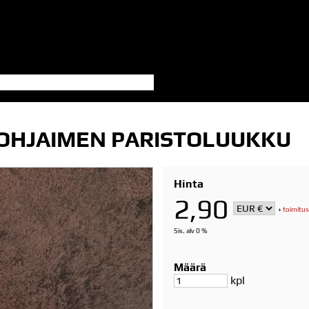
 OHJAIMEN PARISTOLUUKKU
Hinta
2,90
+
toimitus
Sis. alv 0 %
Määrä
kpl