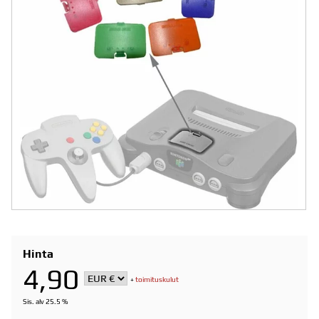
Hinta
4,90
+
toimituskulut
Sis. alv 25.5 %