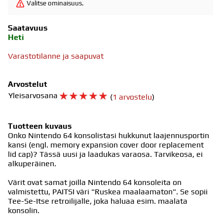
Valitse ominaisuus.
Saatavuus
Heti
Varastotilanne ja saapuvat
Arvostelut
☆
☆
☆
☆
☆
Yleisarvosana
(
1 arvostelu
)
Tuotteen kuvaus
Onko Nintendo 64 konsolistasi hukkunut laajennusportin
kansi (engl. memory expansion cover door replacement
lid cap)? Tässä uusi ja laadukas varaosa. Tarvikeosa, ei
alkuperäinen.
Värit ovat samat joilla Nintendo 64 konsoleita on
valmistettu, PAITSI väri "Ruskea maalaamaton". Se sopii
Tee-Se-Itse retroilijalle, joka haluaa esim. maalata
konsolin.