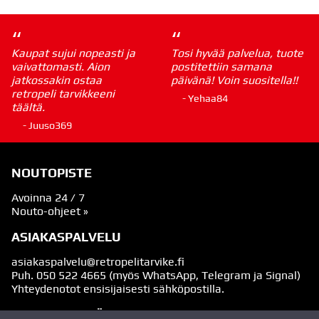
“
“
Kaupat sujui nopeasti ja
Tosi hyvää palvelua, tuote
vaivattomasti. Aion
postitettiin samana
jatkossakin ostaa
päivänä! Voin suositella!!
retropeli tarvikkeeni
- Yehaa84
täältä.
- Juuso369
NOUTOPISTE
Avoinna 24 / 7
Nouto-ohjeet »
ASIAKASPALVELU
asiakaspalvelu@retropelitarvike.fi
Puh.
050 522 4665
(myös WhatsApp, Telegram ja Signal)
Yhteydenotot ensisijaisesti sähköpostilla.
SEURAA MEITÄ