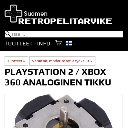
TUOTTEET
INFO
Tuotteet
‪»
Varaosat, modausosat ja työkalut
‪»
PLAYSTATION 2 / XBOX
360 ANALOGINEN TIKKU