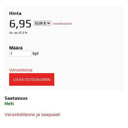
Hinta
6,95
+
toimituskulut
Sis. alv 25.5 %
Määrä
kpl
Varastossa
Saatavuus
Heti
Varastotilanne ja saapuvat