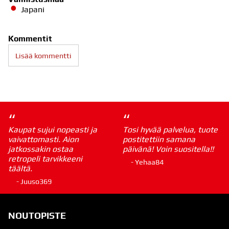
Japani
Kommentit
Lisää kommentti
“
“
Kaupat sujui nopeasti ja
Tosi hyvää palvelua, tuote
vaivattomasti. Aion
postitettiin samana
jatkossakin ostaa
päivänä! Voin suositella!!
retropeli tarvikkeeni
- Yehaa84
täältä.
- Juuso369
NOUTOPISTE