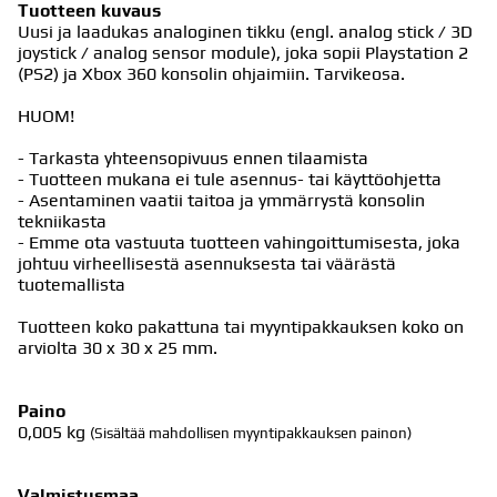
Tuotteen kuvaus
Uusi ja laadukas analoginen tikku (engl. analog stick / 3D
joystick / analog sensor module), joka sopii Playstation 2
(PS2) ja Xbox 360 konsolin ohjaimiin. Tarvikeosa.
HUOM!
- Tarkasta yhteensopivuus ennen tilaamista
- Tuotteen mukana ei tule asennus- tai käyttöohjetta
- Asentaminen vaatii taitoa ja ymmärrystä konsolin
tekniikasta
- Emme ota vastuuta tuotteen vahingoittumisesta, joka
johtuu virheellisestä asennuksesta tai väärästä
tuotemallista
Tuotteen koko pakattuna tai myyntipakkauksen koko on
arviolta 30 x 30 x 25 mm.
Paino
0,005
kg
(Sisältää mahdollisen myyntipakkauksen painon)
Valmistusmaa