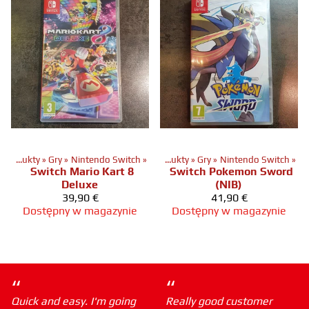
Produkty
‪»
Gry
‪»
Nintendo Switch
‪»
Produkty
‪»
Gry
‪»
Nintendo Switch
‪»
Switch Mario Kart 8
Switch Pokemon Sword
Deluxe
(NIB)
39,90 €
41,90 €
Dostępny w magazynie
Dostępny w magazynie
“
“
Quick and easy. I'm going
Really good customer