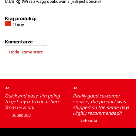
0,09
kg
(Wraz z wagą opakowania, jeśli jest obecne)
Kraj produkcji
Chiny
Komentarze
Dodaj komentarz
“
“
Quick and easy. I'm going
Really good customer
to get my retro gear here
service, the product was
from now on.
shipped on the same day!
Highly recommended!!
- Juuso369
- Yehaa84