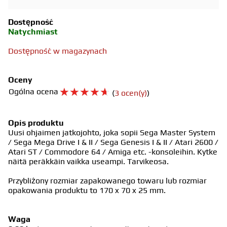
Dostępność
Natychmiast
Dostępność w magazynach
Oceny
☆
☆
☆
☆
☆
Ogólna ocena
(
3 ocen(y)
)
Opis produktu
Uusi ohjaimen jatkojohto, joka sopii Sega Master System
/ Sega Mega Drive I & II / Sega Genesis I & II / Atari 2600 /
Atari ST / Commodore 64 / Amiga etc. -konsoleihin. Kytke
näitä peräkkäin vaikka useampi. Tarvikeosa.
Przybliżony rozmiar zapakowanego towaru lub rozmiar
opakowania produktu to 170 x 70 x 25 mm.
Waga