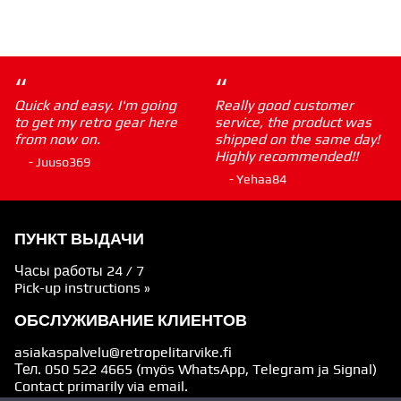
“
“
Quick and easy. I'm going
Really good customer
to get my retro gear here
service, the product was
from now on.
shipped on the same day!
Highly recommended!!
- Juuso369
- Yehaa84
ПУНКТ ВЫДАЧИ
Часы работы 24 / 7
Pick-up instructions »
ОБСЛУЖИВАНИЕ КЛИЕНТОВ
asiakaspalvelu@retropelitarvike.fi
Тел.
050 522 4665
(myös WhatsApp, Telegram ja Signal)
Contact primarily via email.