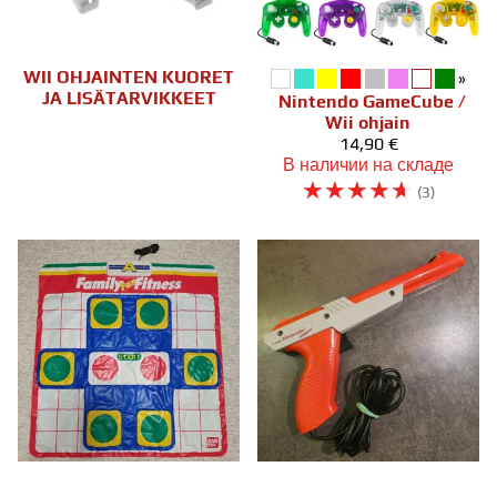
WII OHJAINTEN KUORET
»
JA LISÄTARVIKKEET
Nintendo GameCube /
Wii ohjain
14,90 €
В наличии на складе
☆
☆
☆
☆
☆
(3)