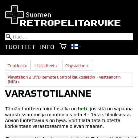
TUOTTEET
INFO
Tuotteet
‪»
Lisälaitteet
‪»
Playstation
‪»
Playstation 2 DVD Remote Control kaukosäädin + vastaanotin
(NIB)
‪»
VARASTOTILANNE
Tämän tuotteen toimitusaika on
heti
, jos sitä on vapaana
varastossamme ja muuten arviolta
3 - 15 vrk
tilauksesta.
Arvion luotettavuus on hyvä. Voit tilata tätä tuotetta
korkeintaan varastossamme olevan määrän.