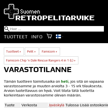
TUOTTEET
INFO
Tuotteet
‪»
Pelit
‪»
Famicom
‪»
Famicom Chip 'n Dale Rescue Rangers 4 in 1 (L)
‪»
VARASTOTILANNE
Tämän tuotteen toimitusaika on
heti
, jos sitä on vapaana
varastossamme ja muuten arviolta
3 - 15 vrk
tilauksesta.
Arvion luotettavuus on hyvä. Voit tilata tätä tuotetta
korkeintaan varastossamme olevan määrän.
Tuote
Verkosta
Jyväskylä
Tulossa
Lisää ostoskorii