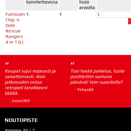
toimitettavissa
lisää
arviolta
Famicom
1
1
Chip 'n
Dale
Rescue
Rangers
4 in 1 (L)
“
“
Kaupat sujui nopeasti ja
Tosi hyvää palvelua, tuote
vaivattomasti. Aion
postitettiin samana
jatkossakin ostaa
päivänä! Voin suositella!!
retropeli tarvikkeeni
- Yehaa84
täältä.
- Juuso369
NOUTOPISTE
Avoinna 24 / 7