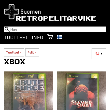
TUOTTEET
INFO
Tuotteet
‪»
Pelit
‪»
▼
XBOX