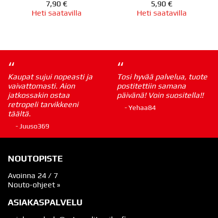
7,90 €
5,90 €
Heti saatavilla
Heti saatavilla
“
“
Kaupat sujui nopeasti ja
Tosi hyvää palvelua, tuote
vaivattomasti. Aion
postitettiin samana
jatkossakin ostaa
päivänä! Voin suositella!!
retropeli tarvikkeeni
- Yehaa84
täältä.
- Juuso369
NOUTOPISTE
Avoinna 24 / 7
Nouto-ohjeet »
ASIAKASPALVELU