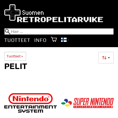
TUOTTEET
INFO
Tuotteet
‪»
▼
PELIT