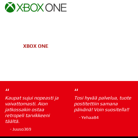
XBOX ONE
“
“
Kaupat sujui nopeasti ja
Tosi hyvää palvelua, tuote
vaivattomasti. Aion
postitettiin samana
jatkossakin ostaa
päivänä! Voin suositella!!
retropeli tarvikkeeni
- Yehaa84
täältä.
- Juuso369