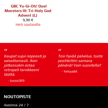
GBC Yu-Gi-Oh! Duel
Monsters III: Tri-Holy God
Advent (L)
9,90 €
Heti saatavilla
“
“
Kaupat sujui nopeasti ja
Tosi hyvää palvelua, tuote
vaivattomasti. Aion
postitettiin samana
jatkossakin ostaa
päivänä! Voin suositella!!
retropeli tarvikkeeni
- Yehaa84
täältä.
- Juuso369
NOUTOPISTE
Avoinna 24 / 7