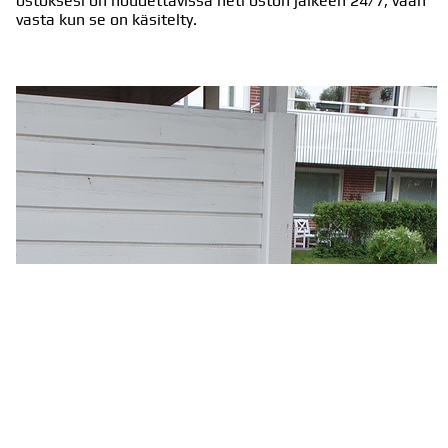
ostoksesi on noudettavissa heti oston jälkeen 24/7, vaan
vasta kun se on käsitelty.