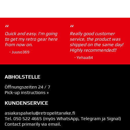
“
“
Quick and easy. I'm going
Really good customer
to get my retro gear here
service, the product was
from now on.
shipped on the same day!
Highly recommended!!
- Juuso369
- Yehaa84
ABHOLSTELLE
Öffnungszeiten 24 / 7
Pick-up instructions »
KUNDENSERVICE
asiakaspalvelu@retropelitarvike.fi
Tel.
050 522 4665
(myös WhatsApp, Telegram ja Signal)
Contact primarily via email.