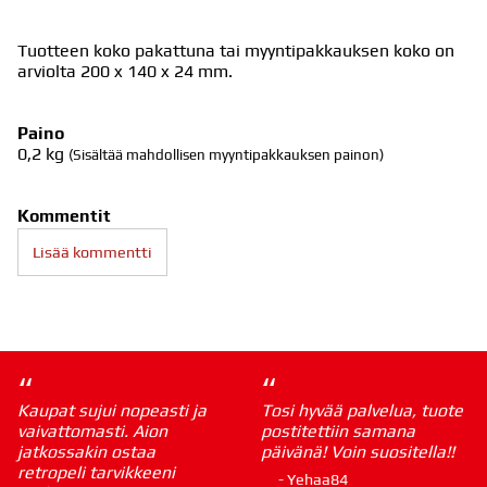
Tuotteen koko pakattuna tai myyntipakkauksen koko on
arviolta 200 x 140 x 24 mm.
Paino
0,2
kg
(Sisältää mahdollisen myyntipakkauksen painon)
Kommentit
Lisää kommentti
“
“
Kaupat sujui nopeasti ja
Tosi hyvää palvelua, tuote
vaivattomasti. Aion
postitettiin samana
jatkossakin ostaa
päivänä! Voin suositella!!
retropeli tarvikkeeni
- Yehaa84