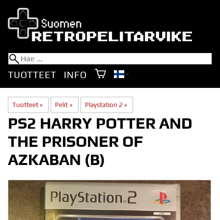
TUOTTEET
INFO
Tuotteet
‪»
Pelit
‪»
Playstation 2
‪»
PS2 HARRY POTTER AND
THE PRISONER OF
AZKABAN (B)