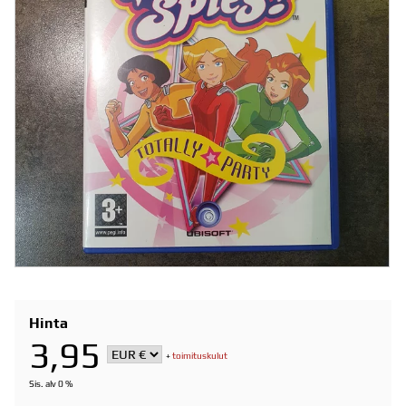
Hinta
3,95
+
toimituskulut
Sis. alv 0 %