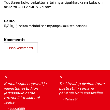
Tuotteen koko pakattuna tai myyntipakkauksen koko on
arviolta 200 x 140 x 24 mm.
Paino
0,2
kg
(Sisältää mahdollisen myyntipakkauksen painon)
Kommentit
Lisää kommentti
“
“
Kaupat sujui nopeasti ja
Tosi hyvää palvelua, tuote
vaivattomasti. Aion
postitettiin samana
jatkossakin ostaa
päivänä! Voin suositella!!
retropeli tarvikkeeni
- Yehaa84
täältä.
- Juuso369