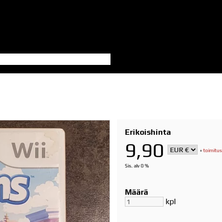
Erikoishinta
9,90
+
toimitus
Sis. alv 0 %
Määrä
kpl