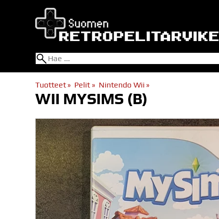
Tuotteet
‪»
Pelit
‪»
Nintendo Wii
‪»
WII MYSIMS (B)