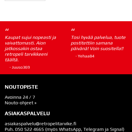
“
“
Kaupat sujui nopeasti ja
Tosi hyvää palvelua, tuote
vaivattomasti. Aion
postitettiin samana
jatkossakin ostaa
päivänä! Voin suositella!!
retropeli tarvikkeeni
- Yehaa84
täältä.
- Juuso369
NOUTOPISTE
Avoinna 24 / 7
Nouto-ohjeet »
ASIAKASPALVELU
asiakaspalvelu@retropelitarvike.fi
Puh.
050 522 4665
(myös WhatsApp, Telegram ja Signal)