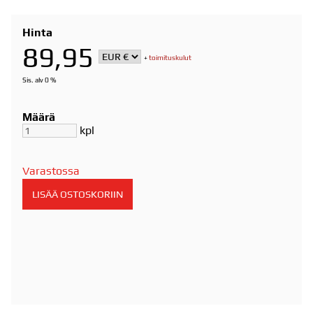
Hinta
89,95
+
toimituskulut
Sis. alv 0 %
Määrä
kpl
Varastossa