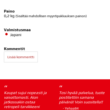
Paino
0,2
kg
(Sisältää mahdollisen myyntipakkauksen painon)
Valmistusmaa
Japani
Kommentit
Lisää kommentti
“
“
Kaupat sujui nopeasti ja
Tosi hyvää palvelua, tuote
vaivattomasti. Aion
postitettiin samana
jatkossakin ostaa
päivänä! Voin suositella!!
retropeli tarvikkeeni
- Yehaa84