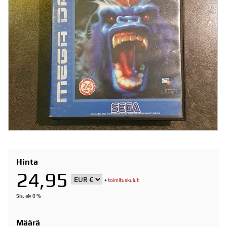
Hinta
24,95
+
toimituskulut
Sis. alv 0 %
Määrä