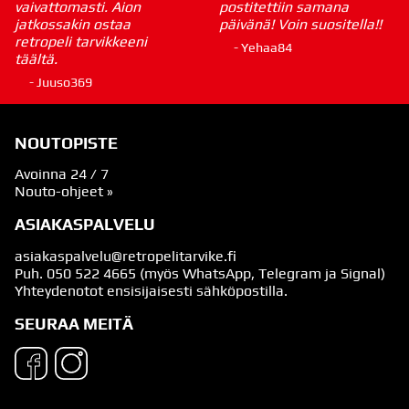
vaivattomasti. Aion
postitettiin samana
jatkossakin ostaa
päivänä! Voin suositella!!
retropeli tarvikkeeni
- Yehaa84
täältä.
- Juuso369
NOUTOPISTE
Avoinna 24 / 7
Nouto-ohjeet »
ASIAKASPALVELU
asiakaspalvelu@retropelitarvike.fi
Puh.
050 522 4665
(myös WhatsApp, Telegram ja Signal)
Yhteydenotot ensisijaisesti sähköpostilla.
SEURAA MEITÄ