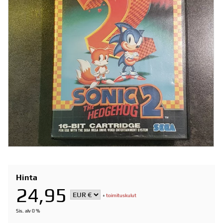
Hinta
24,95
+
toimituskulut
Sis. alv 0 %