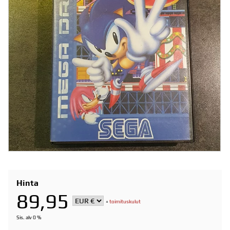
Hinta
89,95
+
toimituskulut
Sis. alv 0 %