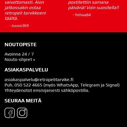
vaivattomasti. Aion
postitettiin samana
jatkossakin ostaa
päivänä! Voin suositella!!
retropeli tarvikkeeni
- Yehaa84
täältä.
- Juuso369
NOUTOPISTE
Avoinna 24 / 7
Nouto-ohjeet »
ASIAKASPALVELU
asiakaspalvelu@retropelitarvike.fi
Puh.
050 522 4665
(myös WhatsApp, Telegram ja Signal)
Yhteydenotot ensisijaisesti sähköpostilla.
SEURAA MEITÄ