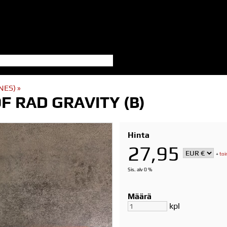
NES)
‪»
 RAD GRAVITY (B)
Hinta
27,95
+
toi
Sis. alv 0 %
Määrä
kpl