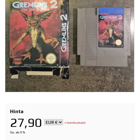
Hinta
27,90
+
toimituskulut
Sis. alv 0 %