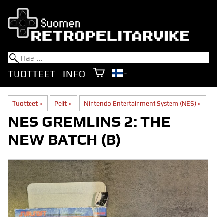
TUOTTEET
INFO
Tuotteet
‪»
Pelit
‪»
Nintendo Entertainment System (NES)
‪»
NES GREMLINS 2: THE
NEW BATCH (B)