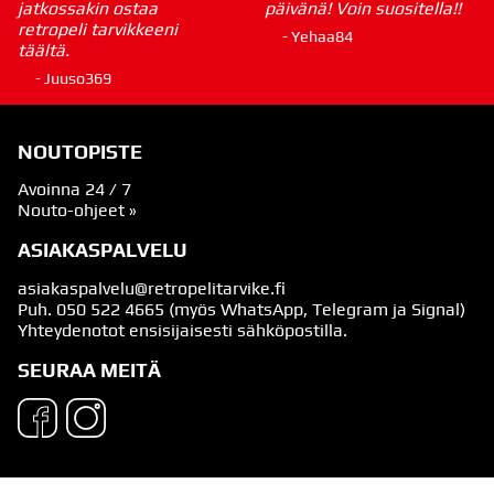
jatkossakin ostaa
päivänä! Voin suositella!!
retropeli tarvikkeeni
- Yehaa84
täältä.
- Juuso369
NOUTOPISTE
Avoinna 24 / 7
Nouto-ohjeet »
ASIAKASPALVELU
asiakaspalvelu@retropelitarvike.fi
Puh.
050 522 4665
(myös WhatsApp, Telegram ja Signal)
Yhteydenotot ensisijaisesti sähköpostilla.
SEURAA MEITÄ