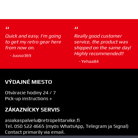
“
“
Quick and easy. I'm going
Really good customer
to get my retro gear here
service, the product was
from now on.
shipped on the same day!
Highly recommended!!
- Juuso369
- Yehaa84
VÝDAJNÉ MIESTO
Otváracie hodiny 24 / 7
Pick-up instructions »
ZÁKAZNÍCKY SERVIS
asiakaspalvelu@retropelitarvike.fi
Tel.
050 522 4665
(myös WhatsApp, Telegram ja Signal)
Contact primarily via email.