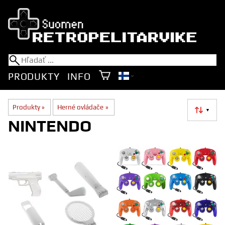
PRODUKTY
INFO
Produkty
‪»
Herné ovládače
‪»
▼
NINTENDO