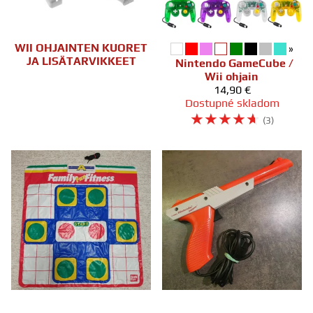
WII OHJAINTEN KUORET
»
JA LISÄTARVIKKEET
Nintendo GameCube /
Wii ohjain
14,90 €
Dostupné skladom
☆
☆
☆
☆
☆
(3)