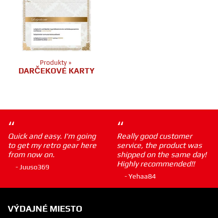
Produkty
‪»
DARČEKOVÉ KARTY
“
“
Quick and easy. I'm going
Really good customer
to get my retro gear here
service, the product was
from now on.
shipped on the same day!
Highly recommended!!
- Juuso369
- Yehaa84
VÝDAJNÉ MIESTO