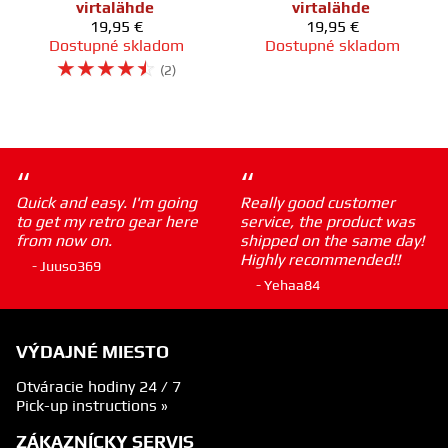
virtalähde
virtalähde
19,95 €
19,95 €
Dostupné skladom
Dostupné skladom
☆
☆
☆
☆
☆
(2)
“
“
Quick and easy. I'm going
Really good customer
to get my retro gear here
service, the product was
from now on.
shipped on the same day!
Highly recommended!!
- Juuso369
- Yehaa84
VÝDAJNÉ MIESTO
Otváracie hodiny 24 / 7
Pick-up instructions »
ZÁKAZNÍCKY SERVIS