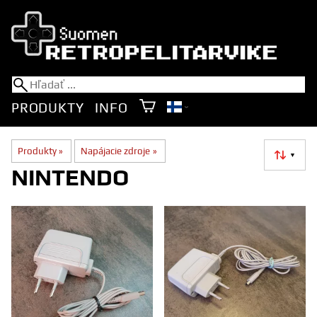
PRODUKTY
INFO
Produkty
‪»
Napájacie zdroje
‪»
▼
NINTENDO