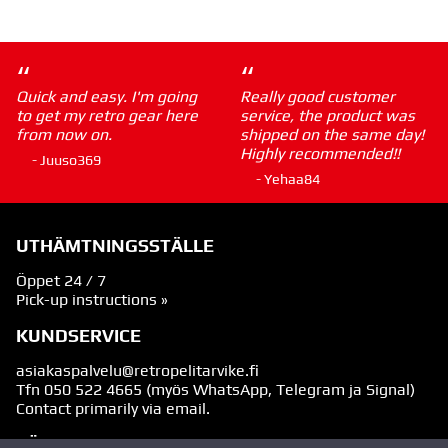
“
“
Quick and easy. I'm going
Really good customer
to get my retro gear here
service, the product was
from now on.
shipped on the same day!
Highly recommended!!
- Juuso369
- Yehaa84
UTHÄMTNINGSSTÄLLE
Öppet 24 / 7
Pick-up instructions »
KUNDSERVICE
asiakaspalvelu@retropelitarvike.fi
Tfn
050 522 4665
(myös WhatsApp, Telegram ja Signal)
Contact primarily via email.
FÖLJ OSS