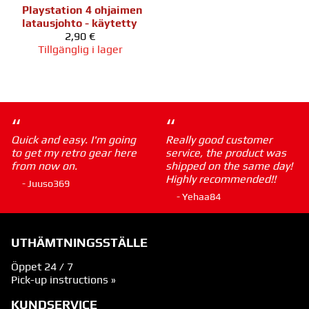
Playstation 4 ohjaimen
latausjohto - käytetty
2,90 €
Tillgänglig i lager
“
“
Quick and easy. I'm going
Really good customer
to get my retro gear here
service, the product was
from now on.
shipped on the same day!
Highly recommended!!
- Juuso369
- Yehaa84
UTHÄMTNINGSSTÄLLE
Öppet 24 / 7
Pick-up instructions »
KUNDSERVICE