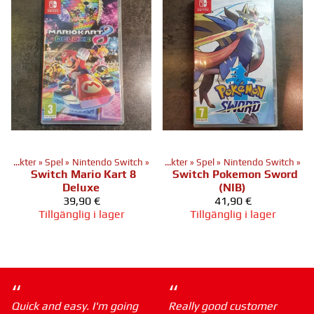
Produkter
‪»
Spel
‪»
Nintendo Switch
‪»
Produkter
‪»
Spel
‪»
Nintendo Switch
‪»
Switch Mario Kart 8
Switch Pokemon Sword
Deluxe
(NIB)
39,90 €
41,90 €
Tillgänglig i lager
Tillgänglig i lager
“
“
Quick and easy. I'm going
Really good customer