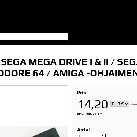
GA MEGA DRIVE I & II / SEGA 
MODORE 64 / AMIGA -OHJAIM
Pris
14,20
+
lev
Inkl. moms 25.5 %
Antal
st