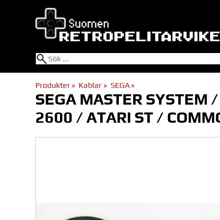
Produkter
‪»
Kablar
‪»
SEGA
‪»
SEGA MASTER SYSTEM / SE
2600 / ATARI ST / COM