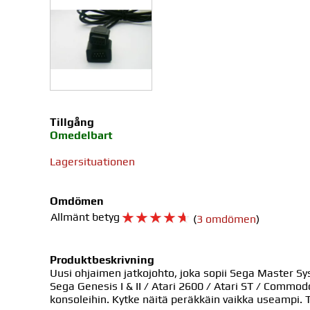
Tillgång
Omedelbart
Lagersituationen
Omdömen
☆
☆
☆
☆
☆
Allmänt betyg
(
3 omdömen
)
Produktbeskrivning
Uusi ohjaimen jatkojohto, joka sopii Sega Master Sys
Sega Genesis I & II / Atari 2600 / Atari ST / Commod
konsoleihin. Kytke näitä peräkkäin vaikka useampi. 