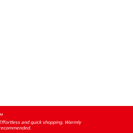
“
Effortless and quick shopping. Warmly
recommended.