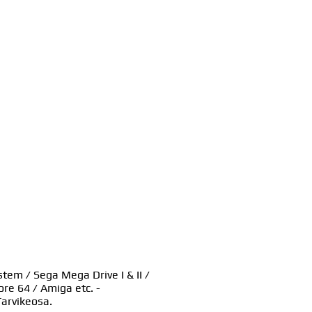
tem / Sega Mega Drive I & II /
ore 64 / Amiga etc. -
Tarvikeosa.