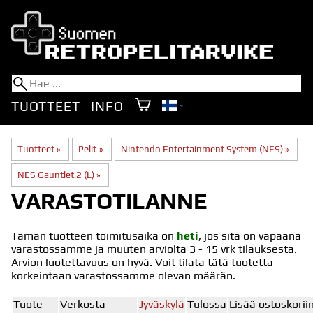
TUOTTEET
INFO
Tuotteet
‪»
Pelit
‪»
Nintendo Entertainment System (NES)
‪»
NES Gauntlet 2 (L)
‪»
VARASTOTILANNE
Tämän tuotteen toimitusaika on
heti
, jos sitä on vapaana
varastossamme ja muuten arviolta
3 - 15 vrk
tilauksesta.
Arvion luotettavuus on hyvä. Voit tilata tätä tuotetta
korkeintaan varastossamme olevan määrän.
Tuote
Verkosta
Jyväskylä
Tulossa
Lisää ostoskorii