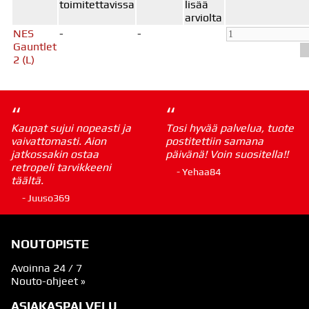
toimitettavissa
lisää
arviolta
NES
-
-
Gauntlet
2 (L)
“
“
Kaupat sujui nopeasti ja
Tosi hyvää palvelua, tuote
vaivattomasti. Aion
postitettiin samana
jatkossakin ostaa
päivänä! Voin suositella!!
retropeli tarvikkeeni
- Yehaa84
täältä.
- Juuso369
NOUTOPISTE
Avoinna 24 / 7
Nouto-ohjeet »
ASIAKASPALVELU